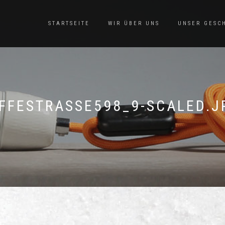
STARTSEITE
WIR ÜBER UNS
UNSER GESC
IFFESTRASSE598_9-SCALED.J