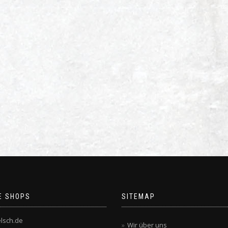
E SHOPS
SITEMAP
lsch.de
Wir über uns