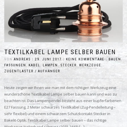
TEXTILKABEL LAMPE SELBER BAUEN
VON
ANDREAS
|
29. JUNI 2017
|
KEINE KOMMENTARE
|
BAUEN
,
FASSUNGEN
,
KABEL
,
LAMPEN
,
STECKER
,
WERKZEUGE
,
ZUGENTLASTER / AUFHÄNGER
Heute zeigen wir Ihnen wie man mit dem richtigen Werkzeug eine
wunderschöne Textilkabel Lampe selber bauen kann und was zu
beachten ist. Das Lampenpendel besteht aus einer kupferfarbenen
E27 Fassung, 2 Meter schwarzes Textilkabel (Zug-Pendelleitung –
sehr flexibel) und einem schwarzem Schutzkontakt-Stecker in
Bakelit-Optik. Textilkabel Lampe selber bauen – das richtige
Werkzeug: Isolierband schwarz (2015-2443) […]