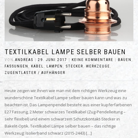
TEXTILKABEL LAMPE SELBER BAUEN
VON
ANDREAS
|
29. JUNI 2017
|
KEINE KOMMENTARE
|
BAUEN
,
FASSUNGEN
,
KABEL
,
LAMPEN
,
STECKER
,
WERKZEUGE
,
ZUGENTLASTER / AUFHÄNGER
Heute zeigen wir Ihnen wie man mit dem richtigen Werkzeug eine
wunderschöne Textilkabel Lampe selber bauen kann und was zu
beachten ist. Das Lampenpendel besteht aus einer kupferfarbenen
E27 Fassung, 2 Meter schwarzes Textilkabel (Zug-Pendelleitung –
sehr flexibel) und einem schwarzem Schutzkontakt-Stecker in
Bakelit-Optik. Textilkabel Lampe selber bauen – das richtige
Werkzeug: Isolierband schwarz (2015-2443) […]